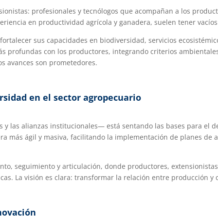
sionistas: profesionales y tecnólogos que acompañan a los produc
riencia en productividad agrícola y ganadera, suelen tener vacío
 fortalecer sus capacidades en biodiversidad, servicios ecosistémic
s profundas con los productores, integrando criterios ambiental
los avances son prometedores.
ersidad en el sector agropecuario
res y las alianzas institucionales— está sentando las bases para el 
ra más ágil y masiva, facilitando la implementación de planes de 
nto, seguimiento y articulación, donde productores, extensionista
as. La visión es clara: transformar la relación entre producción y c
novación