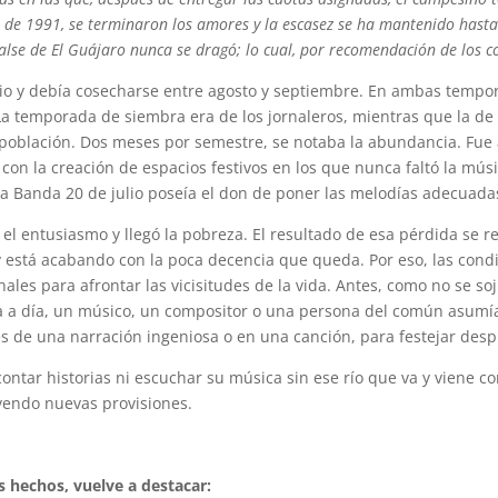
e 1991, se terminaron los amores y la escasez se ha mantenido hasta n
alse de El Guájaro nunca se dragó; lo cual, por recomendación de los c
unio y debía cosecharse entre agosto y septiembre. En ambas tempo
La temporada de siembra era de los jornaleros, mientras que la de
 población. Dos meses por semestre, se notaba la abundancia. Fue
con la creación de espacios festivos en los que nunca faltó la músi
 la Banda 20 de julio poseía el don de poner las melodías adecuada
el entusiasmo y llegó la pobreza. El resultado de esa pérdida se 
 está acabando con la poca decencia que queda. Por eso, las cond
ales para afrontar las vicisitudes de la vida. Antes, como no se s
día a día, un músico, un compositor o una persona del común asu
s de una narración ingeniosa o en una canción, para festejar des
contar historias ni escuchar su música sin ese río que va y viene c
ayendo nuevas provisiones.
s hechos, vuelve a destacar: