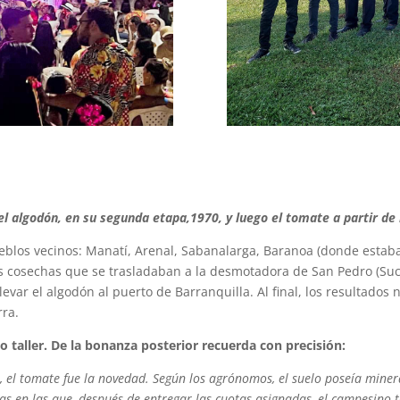
el algodón, en su segunda etapa,1970, y luego el tomate a partir de
ueblos vecinos: Manatí, Arenal, Sabanalarga, Baranoa (donde estaba
las cosechas que se trasladaban a la desmotadora de San Pedro (S
evar el algodón al puerto de Barranquilla. Al final, los resultados 
rra.
o taller. De la bonanza posterior recuerda con precisión:
go, el tomate fue la novedad. Según los agrónomos, el suelo poseía miner
ias en las que, después de entregar las cuotas asignadas, el campesino