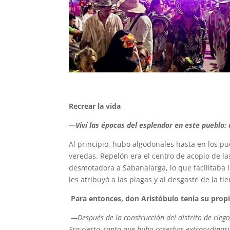
Recrear la vida
—Viví las épocas del esplendor en este pueblo: 
Al principio, hubo algodonales hasta en los p
veredas. Repelón era el centro de acopio de 
desmotadora a Sabanalarga, lo que facilitaba ll
les atribuyó a las plagas y al desgaste de la tie
Para entonces, don Aristóbulo tenía su propi
—
De
spués
de la construcción del distrito de rie
Era cierto, tanto que hubo cosechas extraordinar