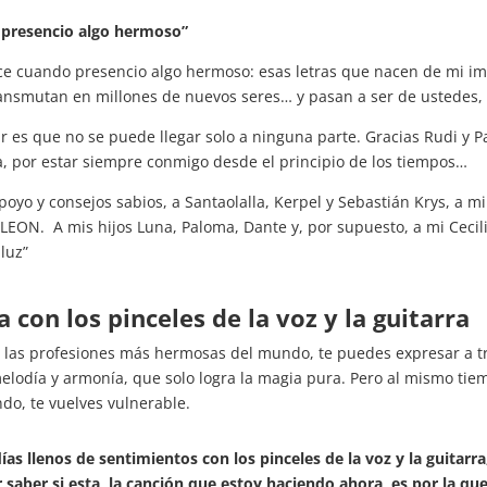
 presencio algo hermoso”
e cuando presencio algo hermoso: esas letras que nacen de mi ima
transmutan en millones de nuevos seres… y pasan a ser de ustedes,
 es que no se puede llegar solo a ninguna parte. Gracias Rudi y P
da, por estar siempre conmigo desde el principio de los tiempos…
 apoyo y consejos sabios, a Santaolalla, Kerpel y Sebastián Krys, a
LEON. A mis hijos Luna, Paloma, Dante y, por supuesto, a mi Cecil
luz”
 con los pinceles de la voz y la guitarra
e las profesiones más hermosas del mundo, te puedes expresar a tr
odía y armonía, que solo logra la magia pura. Pero al mismo tiemp
do, te vuelves vulnerable.
ías llenos de sentimientos con los pinceles de la voz y la guitarr
r saber si esta, la canción que estoy haciendo ahora, es por la q