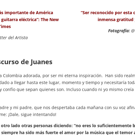
más importante de América
“Ser reconocido por esta
guitarra eléctrica”: The New
inmensa gratitud y
Times
Fotografía:
@
tter del Artista
scurso de Juanes
 a Colombia adorada, por ser mi eterna inspiración. Han sido rea
do a llegar hasta este lugar, momento y tiempo y necesitaría tod
 confío que sepan quienes son. Incluso cuando ni yo mismo creía 
dre y mi padre, que nos despertaba cada mañana con su voz afi
e: ¡Dale, sigue intentando!
l otro lado otras personas diciendo: “no eres lo suficientemente 
 siempre ha sido más fuerte el amor por la música que el temor 