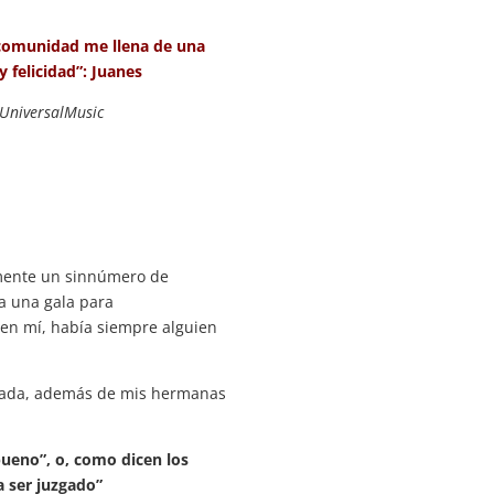
 comunidad me llena de una
 felicidad”: Juanes
UniversalMusic
lmente un sinnúmero de
a una gala para
en mí, había siempre alguien
nada, además de mis hermanas
bueno”, o, como dicen los
a ser juzgado”