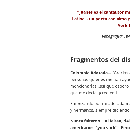
“Juanes es el cantautor 
Latina… un poeta con alma y 
York 
Fotografía:
Twi
Fragmentos del di
Colombia Adorada…
“Gracias
personas quienes me han ayuda
mencionarlas…así que espero y
que me decía: ¡cree en ti!…
Empezando por mi adorada ma
y hermanos, siempre diciéndom
Nunca faltaron… ni faltan, de
americanos, “you suck”. Pero