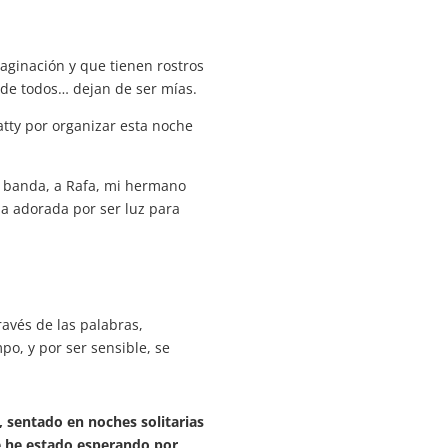
ginación y que tienen rostros
 de todos… dejan de ser mías.
atty por organizar esta noche
 mi banda, a Rafa, mi hermano
ia adorada por ser luz para
avés de las palabras,
o, y por ser sensible, se
a, sentado en noches solitarias
ue he estado esperando por