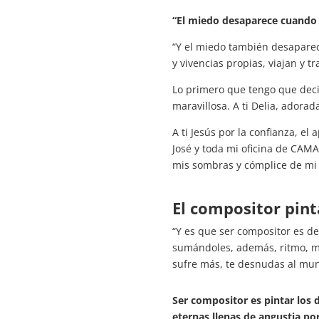
“El miedo desaparece cuando
“Y el miedo también desaparec
y vivencias propias, viajan y 
Lo primero que tengo que decir
maravillosa. A ti Delia, adora
A ti Jesús por la confianza, el
José y toda mi oficina de CAMA
mis sombras y cómplice de mi 
El compositor pinta
“Y es que ser compositor es d
sumándoles, además, ritmo, mel
sufre más, te desnudas al mun
Ser compositor es pintar los d
eternas llenas de angustia po