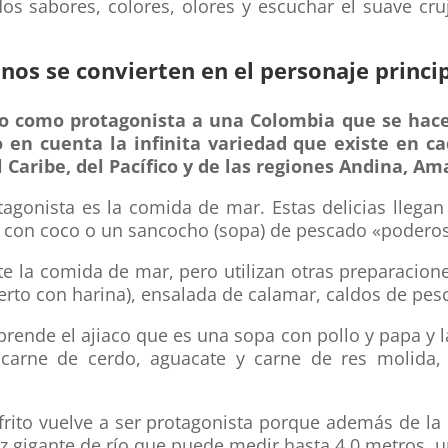
dos sabores, colores, olores y escuchar el suave cru
os se convierten en el personaje princip
o como protagonista a una Colombia que se hac
 en cuenta la infinita variedad que existe en ca
l Caribe, del Pacífico y de las regiones Andina, Am
otagonista es la comida de mar. Estas delicias lleg
 con coco o un sancocho (sopa) de pescado «poderos
pite la comida de mar, pero utilizan otras preparacio
erto con harina), ensalada de calamar, caldos de pes
prende el ajiaco que es una sopa con pollo y papa y l
o, carne de cerdo, aguacate y carne de res molida,
frito vuelve a ser protagonista porque además de la 
ez gigante de río que puede medir hasta 4.0 metros, 