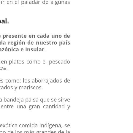
jir en el paladar de algunas
al.
e presente en cada uno de
da región de nuestro país
azónica e Insular
.
an en platos como el pescado
a».
nes como: los aborrajados de
cados y mariscos.
a bandeja paisa que se sirve
 entre una gran cantidad y
exótica comida indígena, se
uno de los más grandes de la